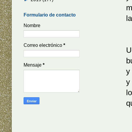
mientra
Formulario de contacto
las alga
Nombre
Correo electrónico
*
Un águil
buscand
Mensaje
*
y las i
y boste
los bas
que sueñ