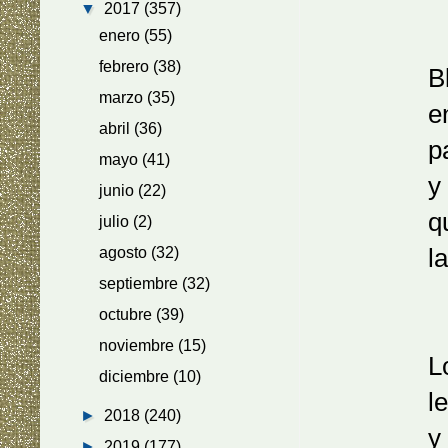
▼
2017
(357)
enero
(55)
febrero
(38)
Blanco
marzo
(35)
en las 
abril
(36)
palmas 
mayo
(41)
y un col
junio
(22)
que liba
julio
(2)
las coro
agosto
(32)
septiembre
(32)
octubre
(39)
noviembre
(15)
Los man
diciembre
(10)
levanta
►
2018
(240)
y muest
►
2019
(177)