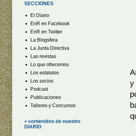
SECCIONES
El Diario
EnR en Facebook
EnR en Twitter
La Blogsfera
La Junta Directiva
Las revistas
Lo que ofrecemos
Arbole
Los estatutos
Los socios
y ramas
Podcast
por el c
Publicaciones
barro h
Talleres y Concursos
que los 
+ contenidos de nuestro
DIARIO