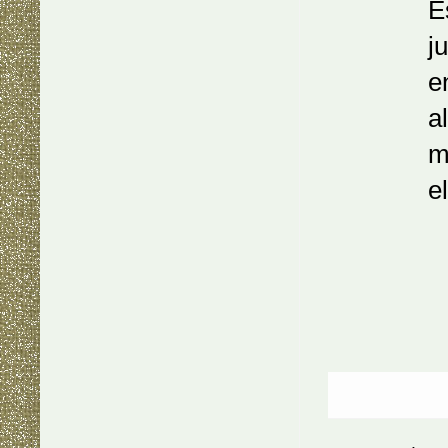
Esta es 
justo en
entre la
allí com
me hal
el que c