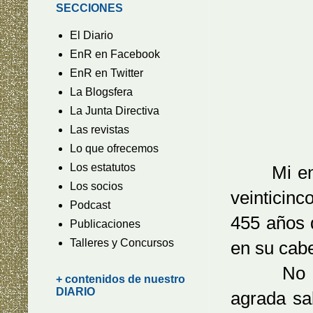
SECCIONES
El Diario
EnR en Facebook
EnR en Twitter
La Blogsfera
La Junta Directiva
Las revistas
Lo que ofrecemos
Los estatutos
Mi enhor
Los socios
veinticin
Podcast
455 años 
Publicaciones
Talleres y Concursos
en su cab
No doy m
+ contenidos de nuestro
DIARIO
agrada sa