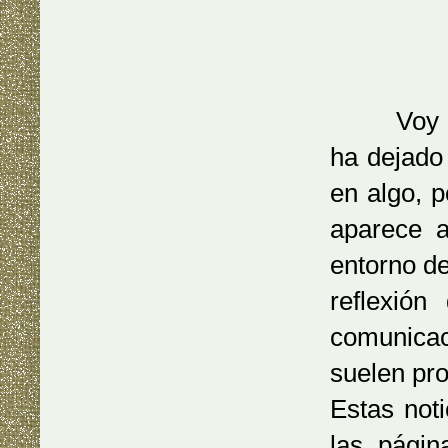
Voy a ref
ha dejado
en algo, p
aparece a
entorno d
reflexió
comunicac
suelen pro
Estas not
las pági