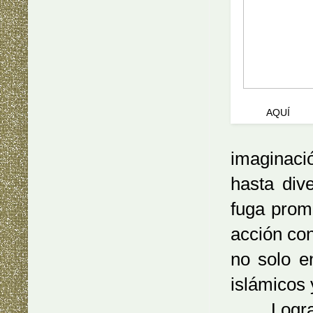
... de Last
pincha
AQUÍ
para
imaginació
hasta div
fuga prom
acción con
no solo e
islámicos
Logran c