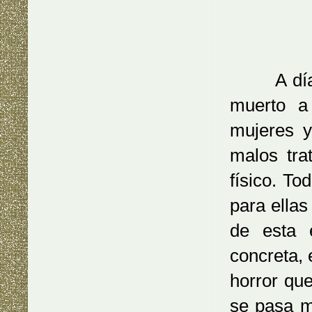
A día de 
muerto a
mujeres y
malos tra
físico. T
para ellas
de esta e
concreta,
horror qu
se pasa m