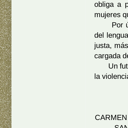
obliga a 
mujeres qu
Por últi
del lengu
justa, más
cargada de
Un futuro
la violenci
CARMEN 
SAN