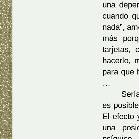
una depen
cuando qu
nada”, ame
más porq
tarjetas,
hacerlo, 
para que b
…
Sería com
es posible
El efecto
una posi
psíquico,