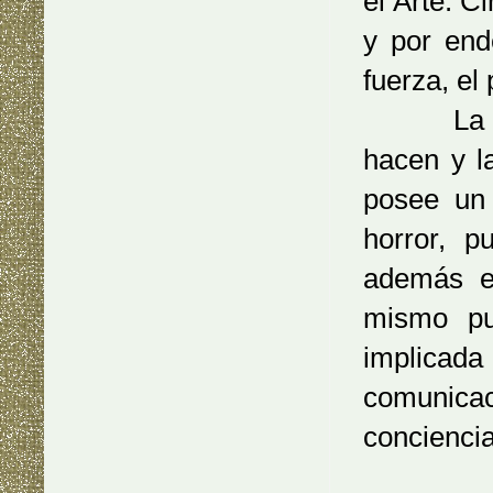
el Arte: C
y por end
fuerza, el 
La poesí
hacen y l
posee un 
horror, 
además es
mismo pu
implicad
comunicaci
conciencia