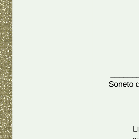
______
Soneto d
Livio, y