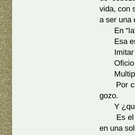
vida, con 
a ser una 
En “la
Esa es l
Imitar lo
Oficio de
Multiplica
Por cinco
gozo.
Y ¿qué e
Es el alm
en una sol