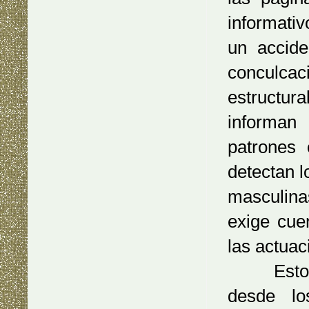
informativ
un accid
conculca
estructura
informan
patrones 
detectan 
masculina
exige cue
las actua
Estos sig
desde lo