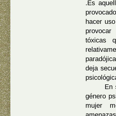
.Es aquel
provocado
hacer uso
provocar 
tóxicas 
relativa
paradójica
deja secu
psicológic
En segun
género ps
mujer me
amenazas.