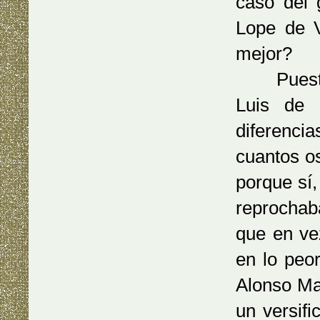
caso del 
Lope de 
mejor?
Puestos a
Luis de
diferenci
cuantos o
porque sí
reprochab
que en ve
en lo peo
Alonso M
un versifi