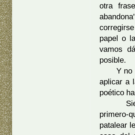
otra fra
abandona
corregirse
papel o l
vamos dá
posible.
Y no es r
aplicar a 
poético ha
Siento q
primero-q
patalear l