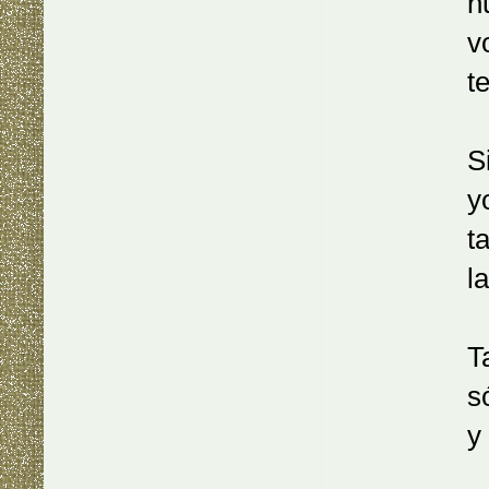
nunca a 
vos en a
tenéis e
Si vos i
yo bland
tan clar
la vega 
También
sólo en 
y de est