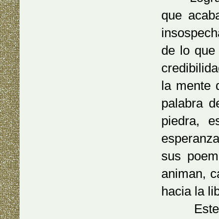
que acaba
insospech
de lo que
credibili
la mente 
palabra d
piedra, 
esperanza
sus poema
animan, c
hacia la li
Este poem