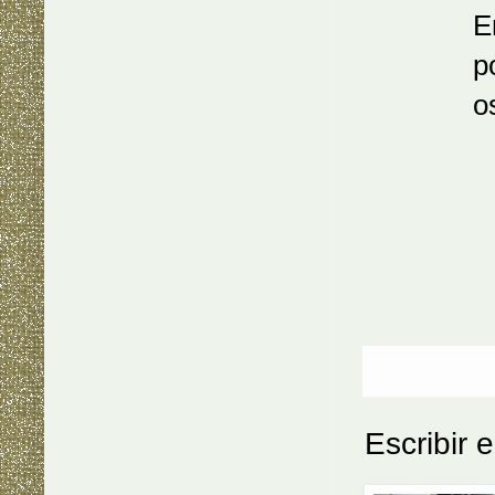
En la se
porque d
oscuro e
Escribir 