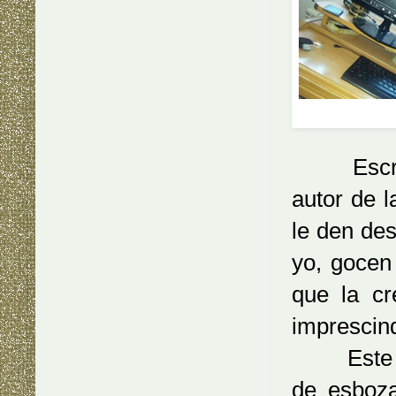
Escribir e
Escribir.
autor de 
le den de
yo, gocen
que la cr
imprescind
Este ejer
de esboza