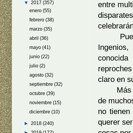
▼
2017
(357)
entre mult
enero
(55)
disparate
febrero
(38)
celebrarán
marzo
(35)
Puede in
abril
(36)
Ingenios,
mayo
(41)
conocida
junio
(22)
julio
(2)
reproches
agosto
(32)
claro en s
septiembre
(32)
Más allá 
octubre
(39)
de muchos 
noviembre
(15)
no tienen 
diciembre
(10)
querer ser
►
2018
(240)
cosas por
►
2019
(177)