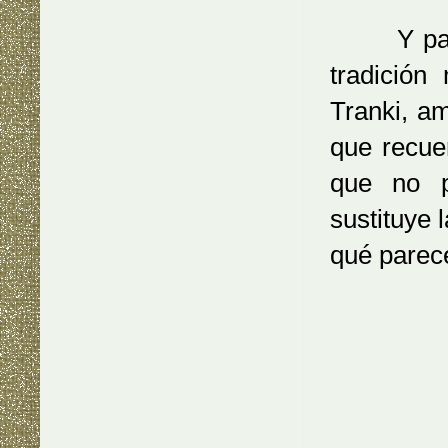
Y para t
tradición
Tranki, a
que recuer
que no p
sustituye 
qué parec