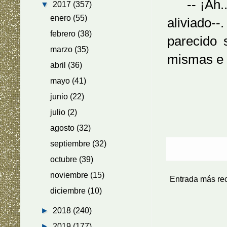
-- ¡Ah...!
▼
2017
(357)
enero
(55)
aliviado--
febrero
(38)
parecido 
marzo
(35)
mismas e i
abril
(36)
mayo
(41)
junio
(22)
julio
(2)
agosto
(32)
septiembre
(32)
octubre
(39)
noviembre
(15)
Entrada más re
diciembre
(10)
►
2018
(240)
►
2019
(177)