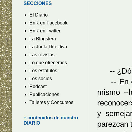
SECCIONES
El Diario
EnR en Facebook
EnR en Twitter
La Blogsfera
La Junta Directiva
Las revistas
Lo que ofrecemos
-- ¿Dónde
Los estatutos
Los socios
-- En el 
Podcast
mismo --l
Publicaciones
reconocer
Talleres y Concursos
y semeja
+ contenidos de nuestro
parezcan t
DIARIO