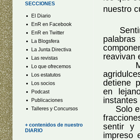
SECCIONES
nuestro c
El Diario
EnR en Facebook
Sentimos
EnR en Twitter
palabras
La Blogsfera
componen
La Junta Directiva
reavivan 
Las revistas
Moment
Lo que ofrecemos
agridulce
Los estatutos
detiene 
Los socios
en lejan
Podcast
instantes
Publicaciones
Solo en 
Talleres y Concursos
fraccion
sentir y
+ contenidos de nuestro
DIARIO
impreso 