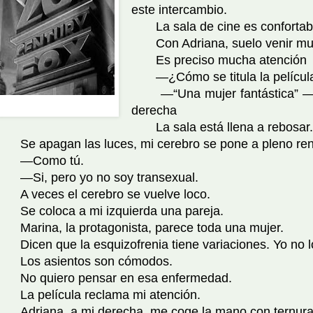
este intercambio.
La sala de cine es confortab
Con Adriana, suelo venir much
Es preciso mucha atención
—¿Cómo se titula la pelícu
—“Una mujer fantástica” —, 
... de Google
derecha
La sala está llena a rebosar.
Se apagan las luces, mi cerebro se pone a pleno ren
—Como tú.
—Si, pero yo no soy transexual.
A veces el cerebro se vuelve loco.
Se coloca a mi izquierda una pareja.
Marina, la protagonista, parece toda una mujer.
Dicen que la esquizofrenia tiene variaciones. Yo no l
Los asientos son cómodos.
No quiero pensar en esa enfermedad.
La película reclama mi atención.
Adriana, a mi derecha, me coge la mano con ternura