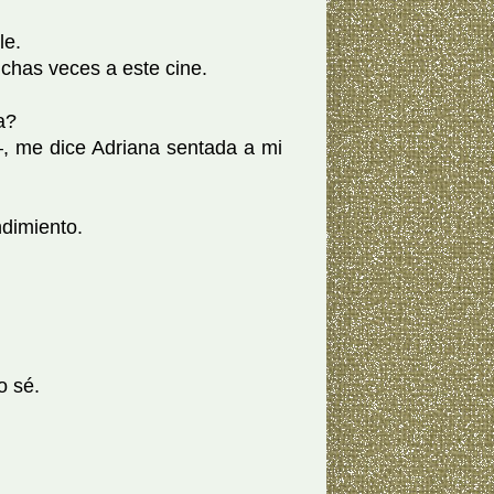
le.
as veces a este cine.
la?
me dice Adriana sentada a mi
dimiento.
o sé.
.