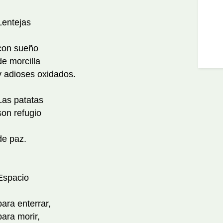
Lentejas
con sueño
de morcilla
y adioses oxidados.
Las patatas
son refugio
de paz.
Espacio
para enterrar,
para morir,