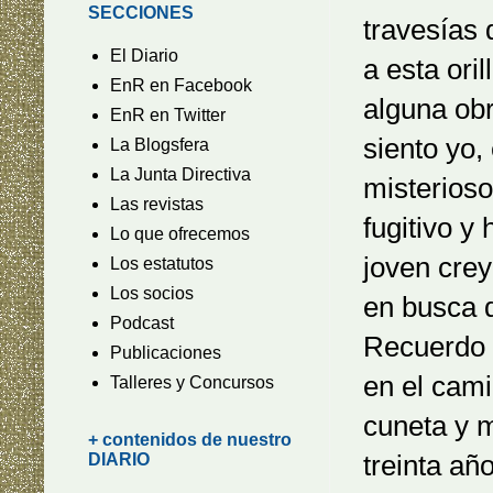
SECCIONES
travesías 
El Diario
a esta ori
EnR en Facebook
alguna obr
EnR en Twitter
siento yo,
La Blogsfera
La Junta Directiva
misterioso
Las revistas
fugitivo y
Lo que ofrecemos
joven crey
Los estatutos
Los socios
en busca 
Podcast
Recuerdo q
Publicaciones
en el cami
Talleres y Concursos
cuneta y 
+ contenidos de nuestro
treinta añ
DIARIO