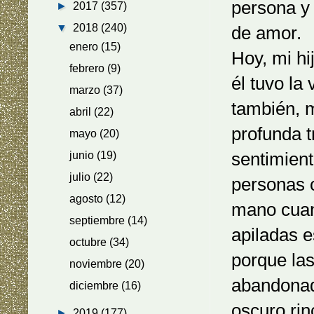
persona y
►
2017
(357)
▼
2018
(240)
de amor.
enero
(15)
Hoy, mi hi
febrero
(9)
él tuvo la
marzo
(37)
también, 
abril
(22)
profunda t
mayo
(20)
sentimien
junio
(19)
julio
(22)
personas c
agosto
(12)
mano cuan
septiembre
(14)
apiladas 
octubre
(34)
porque la
noviembre
(20)
abandonad
diciembre
(16)
oscuro rin
►
2019
(177)