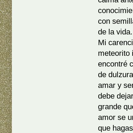
conocimien
con semill
de la vida
Mi carenc
meteorito
encontré c
de dulzur
amar y se
debe dejar
grande que
amor se un
que hagas