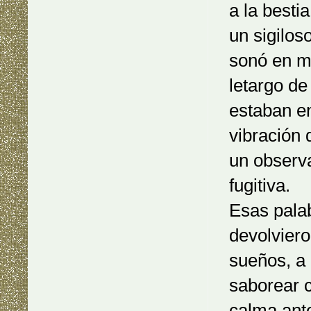
a la besti
un sigilos
sonó en m
letargo d
estaban e
vibración
un observa
fugitiva.
Esas pala
devolviero
sueños, a 
saborear c
calma ante