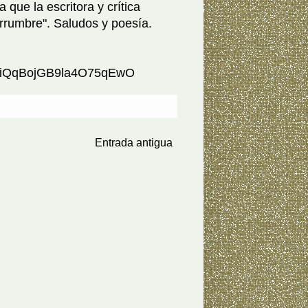
 que la escritora y crítica
rumbre". Saludos y poesía.
FakiQqBojGB9la4O75qEwO
Entrada antigua