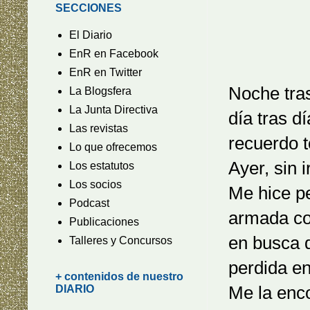
SECCIONES
El Diario
EnR en Facebook
EnR en Twitter
Noche tra
La Blogsfera
La Junta Directiva
día tras d
Las revistas
recuerdo 
Lo que ofrecemos
Ayer, sin i
Los estatutos
Los socios
Me hice pe
Podcast
armada co
Publicaciones
en busca 
Talleres y Concursos
perdida en
+ contenidos de nuestro
Me la enco
DIARIO