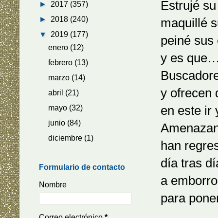
Estrujé su
►
2017
(357)
►
2018
(240)
maquillé s
▼
2019
(177)
peiné sus
enero
(12)
y es que…
febrero
(13)
Buscadore
marzo
(14)
y ofrecen 
abril
(21)
en este ir 
mayo
(32)
junio
(84)
Amenazant
diciembre
(1)
han regre
día tras d
Formulario de contacto
a emborro
Nombre
para poner
Correo electrónico
*