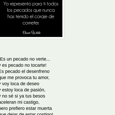
¡Es un pecado no verte...
y es pecado no tocarte!
Es pecado el desenfreno
que me provoca tu amor,
y voy loca de deseo
y estoy loca de pasión,
y no sé si ya tus besos
aceleran mi castigo,
pero prefiero estar muerta
que dejar de estar contigo!