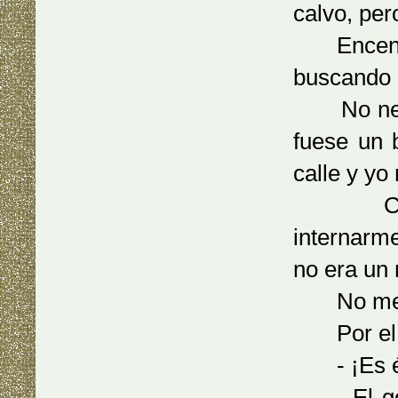
calvo, per
Encendí u
buscando u
No neces
fuese un 
calle y y
Cuando 
internarm
no era un 
No me hi
Por el es
- ¡Es é
El golpe