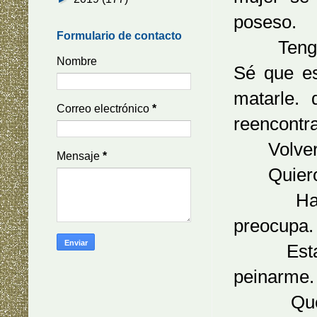
poseso.
Formulario de contacto
Tengo qu
Nombre
Sé que es
matarle.
Correo electrónico
*
reencontr
Volverá 
Mensaje
*
Quiero qu
Hace mu
preocupa.
Esta mañ
peinarme.
Quería q