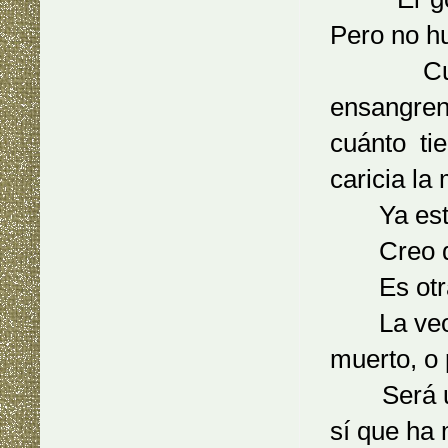
Pero no h
Cuando 
ensangren
cuánto ti
caricia la
Ya estoy
Creo que
Es otra 
La veo sa
muerto, o 
Será un d
sí que ha 