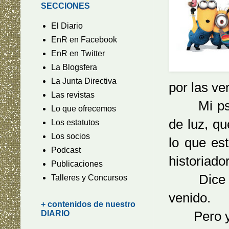
SECCIONES
El Diario
EnR en Facebook
EnR en Twitter
... de L
La Blogsfera
La Junta Directiva
por las ve
Las revistas
Mi psiqu
Lo que ofrecemos
de luz, qu
Los estatutos
Los socios
lo que es
Podcast
historiador
Publicaciones
Dice que
Talleres y Concursos
venido.
+ contenidos de nuestro
Pero yo n
DIARIO