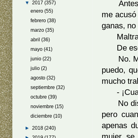
Antes me 
▼
2017
(357)
enero
(55)
me acusó 
febrero
(38)
ganas, no
marzo
(35)
Maltratad
abril
(36)
De eso 
mayo
(41)
No. Mi ps
junio
(22)
puedo, qu
julio
(2)
agosto
(32)
mucho trab
septiembre
(32)
- ¡Cuando
octubre
(39)
No distin
noviembre
(15)
pero cua
diciembre
(10)
apenas d
►
2018
(240)
mujer se
►
2019
(177)