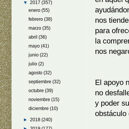
▼
2017
(357)
ayudándon
enero
(55)
nos tiend
febrero
(38)
marzo
(35)
para ofre
abril
(36)
la compre
mayo
(41)
nos negar
junio
(22)
julio
(2)
agosto
(32)
El apoyo 
septiembre
(32)
octubre
(39)
no desfall
noviembre
(15)
y poder su
diciembre
(10)
obstáculo 
►
2018
(240)
►
2019
(177)