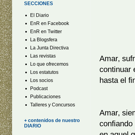
SECCIONES
El Diario
EnR en Facebook
EnR en Twitter
La Blogsfera
La Junta Directiva
Las revistas
Amar, sufr
Lo que ofrecemos
continuar 
Los estatutos
hasta el fi
Los socios
Podcast
Publicaciones
Talleres y Concursos
Amar, sie
+ contenidos de nuestro
confiando 
DIARIO
en aquel 