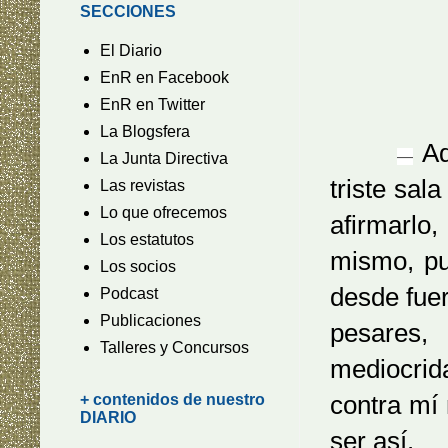
SECCIONES
El Diario
EnR en Facebook
EnR en Twitter
La Blogsfera
Aq
—
La Junta Directiva
triste sal
Las revistas
Lo que ofrecemos
afirmarlo
Los estatutos
mismo, pu
Los socios
desde fue
Podcast
Publicaciones
pesares,
Talleres y Concursos
mediocrida
contra mí
+ contenidos de nuestro
DIARIO
ser así.