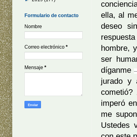
concienci
ella, al 
Formulario de contacto
deseo si
Nombre
respuesta
hombre, y
Correo electrónico
*
ser human
Mensaje
*
díganme
jurado y
cometió? 
imperó en
me supone
Ustedes v
con este 