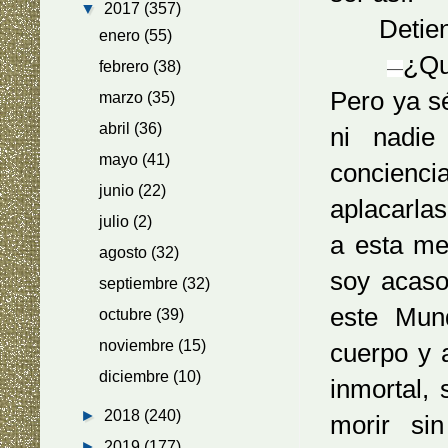
▼
2017
(357)
Detiene e
enero
(55)
¿Qu
febrero
(38)
—
Pero ya sé
marzo
(35)
abril
(36)
ni nadie
mayo
(41)
concienci
junio
(22)
aplacarlas
julio
(2)
a esta m
agosto
(32)
soy acaso
septiembre
(32)
este Mun
octubre
(39)
noviembre
(15)
cuerpo y 
diciembre
(10)
inmortal,
►
2018
(240)
morir si
►
2019
(177)