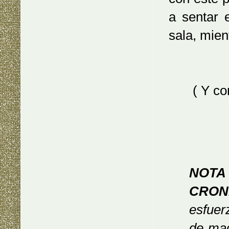
a sentar 
sala, mient
( Y co
NOT
CRON
esfuerz
de mad