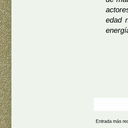
actore
edad n
energí
Entrada más re