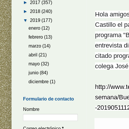
►
2017
(357)
►
2018
(240)
Hola amigos.
▼
2019
(177)
Castillo el
enero
(12)
programa "B
febrero
(13)
entrevista d
marzo
(14)
citado prog
abril
(21)
mayo
(32)
colega José
junio
(84)
diciembre
(1)
http://www.
semana/Bue
Formulario de contacto
-201905111
Nombre
Correo electrónico
*